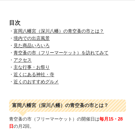
目次
・
富岡八幡宮（深川八幡）の青空蚤の市とは？
・
境内での出店風景
・
見た商品いろいろ
・
青空蚤の市（フリーマーケット）を訪れてみて
・
アクセス
・
主な行事・お祭り
・
近くにある神社・寺
・
近くのおすすめグルメ
富岡八幡宮（深川八幡）の青空蚤の市とは？
青空蚤の市（フリーマーケット）の開催日は
毎月15・28
日
の月2回。