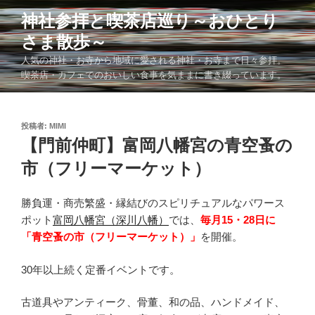
コ
神社参拝と喫茶店巡り～おひとり
ン
さま散歩～
テ
ン
人気の神社・お寺から地域に愛される神社・お寺まで日々参拝。
ツ
喫茶店・カフェでのおいしい食事を気ままに書き綴っています。
へ
ス
キ
投
投稿者:
MIMI
稿
【門前仲町】富岡八幡宮の青空蚤の
ッ
日:
プ
市（フリーマーケット）
勝負運・商売繁盛・縁結びのスピリチュアルなパワース
ポット
富岡八幡宮（深川八幡）
では、
毎月15・28日に
「青空蚤の市（フリーマーケット）」
を開催。
30年以上続く定番イベントです。
古道具やアンティーク、骨董、和の品、ハンドメイド、