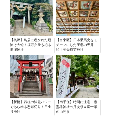
【奥沢】鳥居に巻かれた厄
【台東区】日本乗馬史をモ
除け大蛇！福寿弁天も祀る
チーフにした圧巻の天井
奥澤神社
絵！矢先稲荷神社
【新橋】四柱の浄化パワー
【南千住】時間に注意！素
であらゆる悪縁切り！日比
盞雄神社の月次祭＆富士塚
谷神社
の山開き