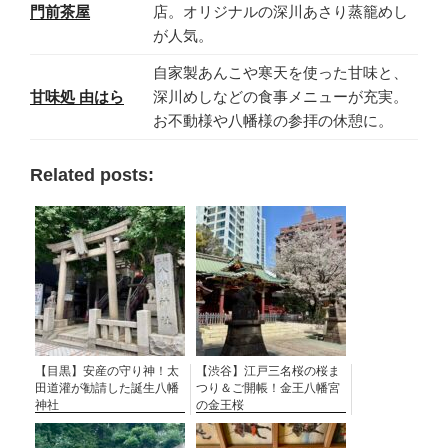
門前茶屋
店。オリジナルの深川あさり蒸籠めし
が人気。
自家製あんこや寒天を使った甘味と、
甘味処 由はら
深川めしなどの食事メニューが充実。
お不動様や八幡様の参拝の休憩に。
Related posts:
【目黒】安産の守り神！太
【渋谷】江戸三名桜の桜ま
田道灌が勧請した誕生八幡
つり＆ご開帳！金王八幡宮
神社
の金王桜