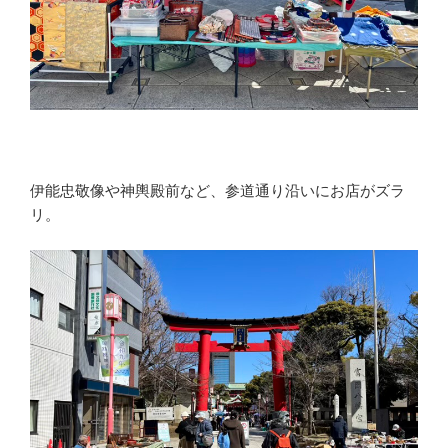
伊能忠敬像や神輿殿前など、参道通り沿いにお店がズラ
リ。