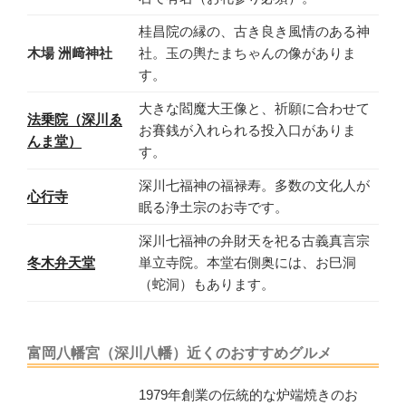
桂昌院の縁の、古き良き風情のある神
木場 洲﨑神社
社。玉の輿たまちゃんの像がありま
す。
大きな閻魔大王像と、祈願に合わせて
法乗院（深川ゑ
お賽銭が入れられる投入口がありま
んま堂）
す。
深川七福神の福禄寿。多数の文化人が
心行寺
眠る浄土宗のお寺です。
深川七福神の弁財天を祀る古義真言宗
冬木弁天堂
単立寺院。本堂右側奥には、お巳洞
（蛇洞）もあります。
富岡八幡宮（深川八幡）近くのおすすめグルメ
1979年創業の伝統的な炉端焼きのお