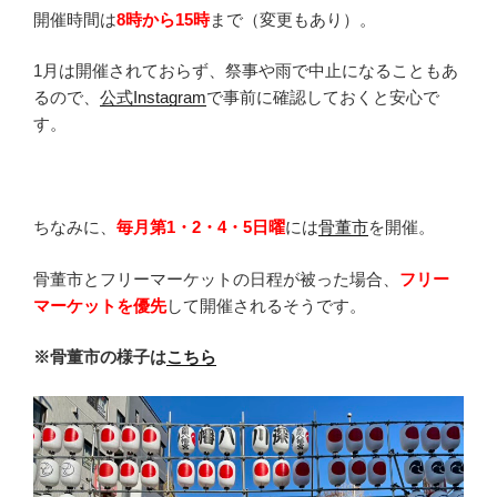
開催時間は
8時から15時
まで（変更もあり）。
1月は開催されておらず、祭事や雨で中止になることもあ
るので、
公式Instagram
で事前に確認しておくと安心で
す。
ちなみに、
毎月第1・2・4・5日曜
には
骨董市
を開催。
骨董市とフリーマーケットの日程が被った場合、
フリー
マーケットを優先
して開催されるそうです。
※骨董市の様子は
こちら