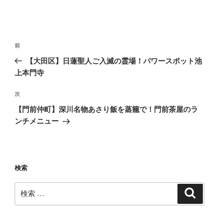
投
過
前
稿
去
【大田区】日蓮聖人ご入滅の霊場！パワースポット池
ナ
の
上本門寺
ビ
投
稿
ゲ
次
次
の
ー
【門前仲町】深川名物あさり飯を蒸籠で！門前茶屋のラ
投
ンチメニュー
シ
稿
ョ
ン
検索
検
検
索
索: