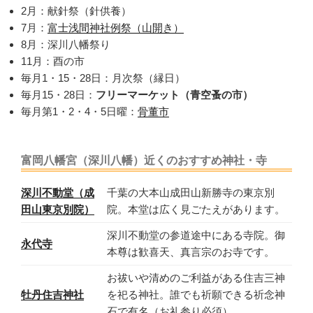
2月：献針祭（針供養）
7月：
富士浅間神社例祭（山開き）
8月：深川八幡祭り
11月：酉の市
毎月1・15・28日：月次祭（縁日）
毎月15・28日：
フリーマーケット（青空蚤の市）
毎月第1・2・4・5日曜：
骨董市
富岡八幡宮（深川八幡）近くのおすすめ神社・寺
深川不動堂（成
千葉の大本山成田山新勝寺の東京別
田山東京別院）
院。本堂は広く見ごたえがあります。
深川不動堂の参道途中にある寺院。御
永代寺
本尊は歓喜天、真言宗のお寺です。
お祓いや清めのご利益がある住吉三神
牡丹住吉神社
を祀る神社。誰でも祈願できる祈念神
石で有名（お礼参り必須）。