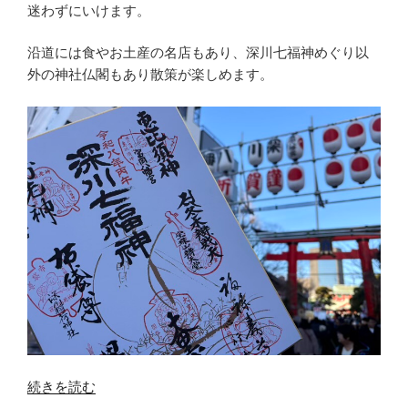
神
迷わずにいけます。
と
鶴
沿道には食やお土産の名店もあり、深川七福神めぐり以
亀
外の神社仏閣もあり散策が楽しめます。
め
ぐ
り”
の
“【江
続きを読む