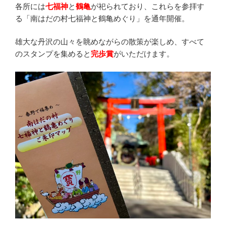
各所には
七福神
と
鶴亀
が祀られており、これらを参拝す
る「南はだの村七福神と鶴亀めぐり」を通年開催。
雄大な丹沢の山々を眺めながらの散策が楽しめ、すべて
のスタンプを集めると
完歩賞
がいただけます。