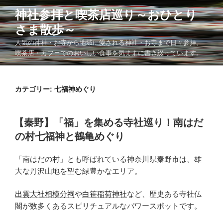
コ
神社参拝と喫茶店巡り～おひとり
ン
さま散歩～
テ
ン
人気の神社・お寺から地域に愛される神社・お寺まで日々参拝。
ツ
喫茶店・カフェでのおいしい食事を気ままに書き綴っています。
へ
ス
カテゴリー: 七福神めぐり
キ
ッ
プ
投
【秦野】「福」を集める寺社巡り！南はだ
稿
の村七福神と鶴亀めぐり
日:
「南はだの村」とも呼ばれている神奈川県秦野市は、雄
大な丹沢山地を望む緑豊かなエリア。
出雲大社相模分祠
や
白笹稲荷神社
など、歴史ある寺社仏
閣が数多くあるスピリチュアルなパワースポットです。