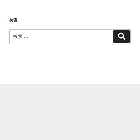
東
区】
色
検索
紙
や
検
検
土
索
索:
鈴
を
拝
受！
深
川
七
福
神
め
ぐ
り”
の