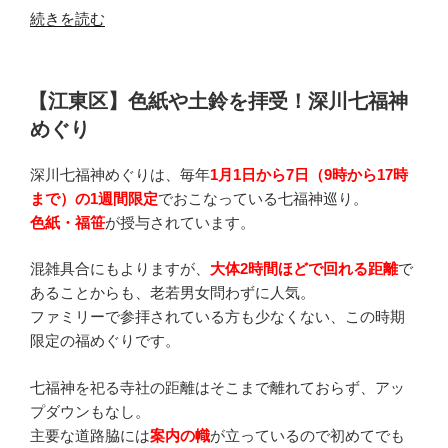
“【秦
続きを読む
野】
「福」
を
投
【江東区】色紙や土鈴を拝受！深川七福神
稿
集
めぐり
日:
め
る
深川七福神めぐりは、毎年
1月1日から7日（9時から17時
寺
まで）の1週間限定
でおこなっている七福神巡り。
社
色紙・福笹
が授与されています。
巡
り！
混雑具合にもよりますが、
大体2時間ほどで回れる距離
で
南
あることからも、老若男女問わずに人気。
は
ファミリーで参拝されている方も少なくない、この時期
だ
限定の福めぐりです。
の
村
七福神を祀る寺社の距離はそこまで離れておらず、アッ
七
プダウンもなし。
福
主要な道路脇には
案内の幟
が立っているので初めてでも