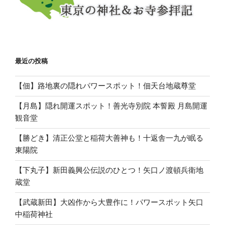
最近の投稿
【佃】路地裏の隠れパワースポット！佃天台地蔵尊堂
【月島】隠れ開運スポット！善光寺別院 本誓殿 月島開運
観音堂
【勝どき】清正公堂と稲荷大善神も！十返舎一九が眠る
東陽院
【下丸子】新田義興公伝説のひとつ！矢口ノ渡頓兵衛地
蔵堂
【武蔵新田】大凶作から大豊作に！パワースポット矢口
中稲荷神社