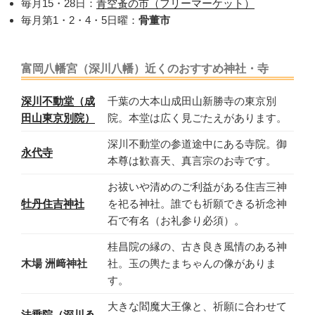
毎月15・28日：
青空蚤の市（フリーマーケット）
毎月第1・2・4・5日曜：
骨董市
富岡八幡宮（深川八幡）近くのおすすめ神社・寺
深川不動堂（成
千葉の大本山成田山新勝寺の東京別
田山東京別院）
院。本堂は広く見ごたえがあります。
深川不動堂の参道途中にある寺院。御
永代寺
本尊は歓喜天、真言宗のお寺です。
お祓いや清めのご利益がある住吉三神
牡丹住吉神社
を祀る神社。誰でも祈願できる祈念神
石で有名（お礼参り必須）。
桂昌院の縁の、古き良き風情のある神
木場 洲﨑神社
社。玉の輿たまちゃんの像がありま
す。
大きな閻魔大王像と、祈願に合わせて
法乗院（深川ゑ