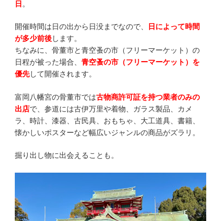
日
。
開催時間は日の出から日没までなので、
日によって時間
が多少前後
します。
ちなみに、骨董市と青空蚤の市（フリーマーケット）の
日程が被った場合、
青空蚤の市（フリーマーケット）を
優先
して開催されます。
富岡八幡宮の骨董市では
古物商許可証を持つ業者のみの
出店
で、参道には古伊万里や着物、ガラス製品、カメ
ラ、時計、漆器、古民具、おもちゃ、大工道具、書籍、
懐かしいポスターなど幅広いジャンルの商品がズラリ。
掘り出し物に出会えることも。