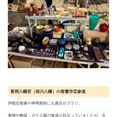
富岡八幡宮（深川八幡）の骨董市②参道
伊能忠敬像や神輿殿前にも露店がズラリ。
着物や陶器・ガラス製の食器が目立っていましたが、古