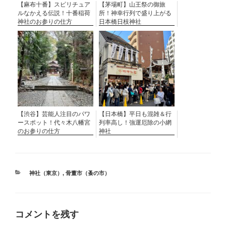
【麻布十番】スピリチュア
【茅場町】山王祭の御旅
ルなかえる伝説！十番稲荷
所！神幸行列で盛り上がる
神社のお参りの仕方
日本橋日枝神社
【渋谷】芸能人注目のパワ
【日本橋】平日も混雑＆行
ースポット！代々木八幡宮
列率高し！強運厄除の小網
のお参りの仕方
神社
カ
神社（東京）
,
骨董市（蚤の市）
テ
ゴ
リ
ー
コメントを残す