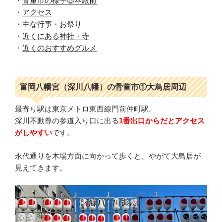
・
骨董市の様子⑤本殿前
・
アクセス
・
主な行事・お祭り
・
近くにある神社・寺
・
近くのおすすめグルメ
富岡八幡宮（深川八幡）の骨董市①大鳥居周辺
最寄り駅は東京メトロ東西線門前仲町駅。
深川不動尊の参道入り口に出る
1番出口からだとアクセス
がしやすい
です。
永代通りを木場方面に向かって歩くと、やがて大鳥居が
見えてきます。