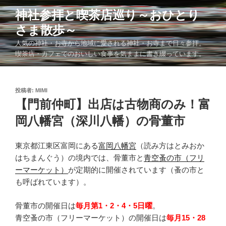
コ
神社参拝と喫茶店巡り～おひとり
ン
さま散歩～
テ
ン
人気の神社・お寺から地域に愛される神社・お寺まで日々参拝。
ツ
喫茶店・カフェでのおいしい食事を気ままに書き綴っています。
へ
ス
キ
投
投稿者:
MIMI
稿
【門前仲町】出店は古物商のみ！富
ッ
日:
プ
岡八幡宮（深川八幡）の骨董市
東京都江東区富岡にある
富岡八幡宮
（読み方はとみおか
はちまんぐう）の境内では、骨董市と
青空蚤の市（フリ
ーマーケット）
が定期的に開催されています（蚤の市と
も呼ばれています）。
骨董市の開催日は
毎月第1・2・4・5日曜
。
青空蚤の市（フリーマーケット）の開催日は
毎月15・28