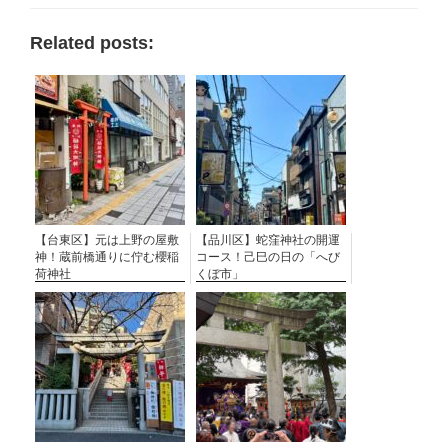
Related posts:
【台東区】元は上野の屋敷
【品川区】蛇窪神社の開運
神！蔵前橋通りに佇む櫻稲
コース！己巳の日の「へび
荷神社
くぼ市」