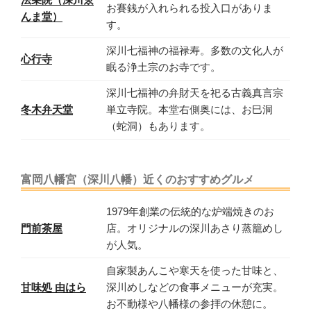
お賽銭が入れられる投入口がありま
んま堂）
す。
深川七福神の福禄寿。多数の文化人が
心行寺
眠る浄土宗のお寺です。
深川七福神の弁財天を祀る古義真言宗
冬木弁天堂
単立寺院。本堂右側奥には、お巳洞
（蛇洞）もあります。
富岡八幡宮（深川八幡）近くのおすすめグルメ
1979年創業の伝統的な炉端焼きのお
門前茶屋
店。オリジナルの深川あさり蒸籠めし
が人気。
自家製あんこや寒天を使った甘味と、
甘味処 由はら
深川めしなどの食事メニューが充実。
お不動様や八幡様の参拝の休憩に。