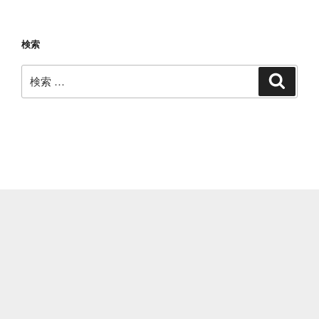
ン
検索
検
検
索
索: