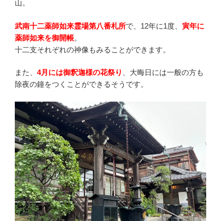
山。
武南十二薬師如来霊場第八番札所
で、12年に1度、
寅年に
薬師如来を御開帳
。
十二支それぞれの神像もみることができます。
また、
4月には御釈迦様の花祭り
、大晦日には一般の方も
除夜の鐘をつくことができるそうです。