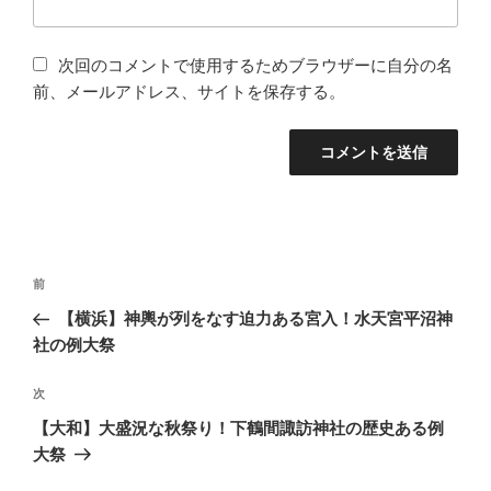
次回のコメントで使用するためブラウザーに自分の名
前、メールアドレス、サイトを保存する。
投
過
前
稿
去
【横浜】神輿が列をなす迫力ある宮入！水天宮平沼神
ナ
の
社の例大祭
ビ
投
稿
ゲ
次
次
の
ー
【大和】大盛況な秋祭り！下鶴間諏訪神社の歴史ある例
投
大祭
シ
稿
ョ