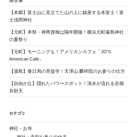
薩坐像
【本郷】富士山に見立てた山の上に鎮座する本富士！富
士浅間神社
【元町】本祭・神輿渡御は隔年開催！横浜元町厳島神社
の夏祭り
【元町】モーニングも！アメリカンカフェ「JO’S
American Cafe」
【湯島】春日局の菩提寺！天澤山 麟祥院のお参りの仕方
【自由が丘】隠れたパワースポット！清水が流れる谷畑
弁財天
カテゴリ
神社・お寺
神社・寺別お参りの仕方