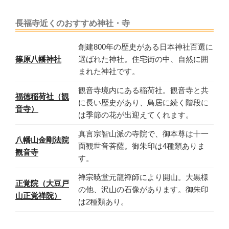
長福寺近くのおすすめ神社・寺
創建800年の歴史がある日本神社百選に
篠原八幡神社
選ばれた神社。住宅街の中、自然に囲
まれた神社です。
観音寺境内にある稲荷社。観音寺と共
福徳稲荷社（観
に長い歴史があり、鳥居に続く階段に
音寺）
は季節の花が出迎えてくれます。
真言宗智山派の寺院で、御本尊は十一
八幡山金剛法院
面観世音菩薩。御朱印は4種類ありま
観音寺
す。
禅宗暁堂元龍禪師により開山。大黒様
正覚院（大豆戸
の他、沢山の石像があります。御朱印
山正覚禅院）
は2種類あり。