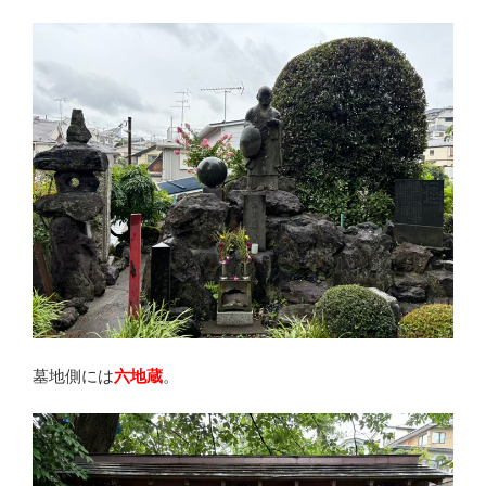
墓地側には
六地蔵
。