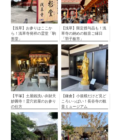
【浅草】お参りはここか
【浅草】限定授与品も！浅
ら！浅草寺発祥の霊堂「駒
草寺の納めの観音ご縁日
形堂」
「羽子板市」
【平塚】土屋銭洗い弁財天
【鎌倉】小規模だけど見ど
妙圓寺！霊穴岩屋のお参り
ころいっぱい！長谷寺の観
の仕方
音ミュージアム