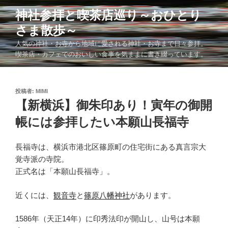
コ
神社参拝と喫茶店巡り～おひとり
ン
さま散歩～
テ
ン
人気の神社・お寺から地域に愛される神社・お寺まで日々参拝。
ツ
喫茶店・カフェでのおいしい食事を気ままに書き綴っています。
へ
ス
キ
投
投稿者:
MIMI
稿
【新横浜】御朱印あり！寅年の御開
ッ
日:
プ
帳には参拝したい本願山長福寺
長福寺は、横浜市港北区篠原町の住宅街にある真言宗大
覚寺派の寺院。
正式名は「本願山長福寺」。
近くには、
観音寺
と
篠原八幡神社
があります。
1586年（天正14年）に印秀法印が開山し、山号は本願