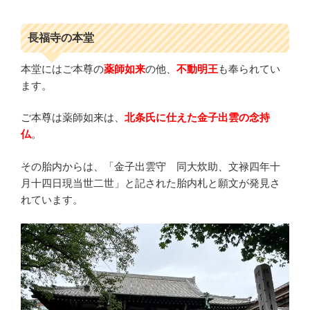
長福寺の本堂
本堂にはご本尊の
薬師如来
の他、
不動明王
も奉られてい
ます。
ご本尊は薬師如来は、
北条氏に仕えた金子出雲の念持
仏
。
その胎内からは、「金子出雲守 同大炊助、文禄四年十
月十四日現当世二世」と記された胎内札と願文が発見さ
れています。