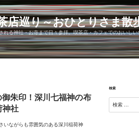
茶店巡り～おひとりさま散
される神社・お寺まで日々参拝。喫茶店・カフェでのおいしい
検索
の御朱印！深川七福神の布
検
荷神社
索:
さいながらも雰囲気のある深川稲荷神