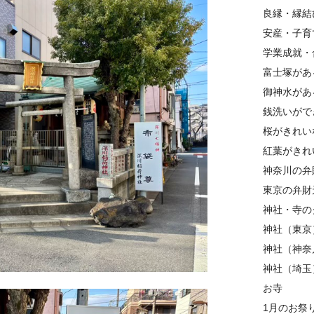
良縁・縁結
安産・子育
学業成就・
富士塚があ
御神水があ
銭洗いがで
桜がきれい
紅葉がきれ
神奈川の弁
東京の弁財
神社・寺の
神社（東京
神社（神奈
神社（埼玉
お寺
1月のお祭