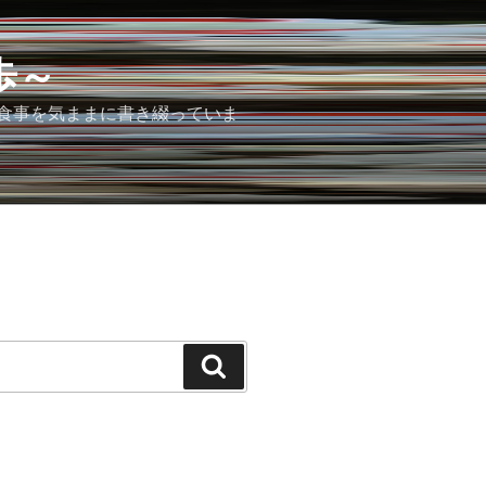
歩～
食事を気ままに書き綴っていま
検
索