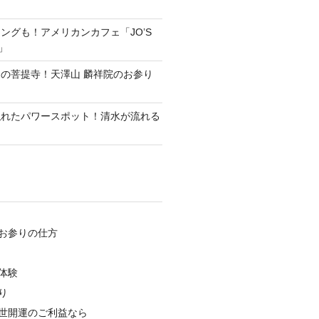
ングも！アメリカンカフェ「JO’S
e」
の菩提寺！天澤山 麟祥院のお参り
隠れたパワースポット！清水が流れる
お参りの仕方
体験
り
世開運のご利益なら