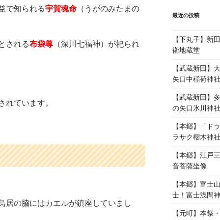
益で知られる
宇賀魂命
（うがのみたまの
最近の投稿
【下丸子】新
とされる
布袋尊
（深川七福神）が祀られ
衛地蔵堂
【武蔵新田】
。
矢口中稲荷神
【武蔵新田】
されています。
の矢口氷川神
【本郷】「ド
ラサク櫻木神
【本郷】江戸
音菩薩坐像
【本郷】富士
士！富士浅間
鳥居の脇にはカエルが鎮座していまし
【元町】本祭