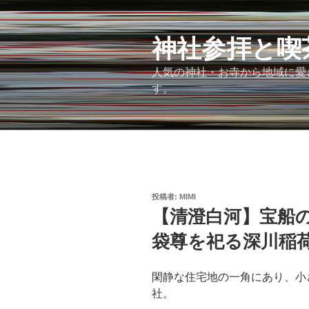
コ
ン
神社参拝と喫
テ
ン
人気の神社・お寺から地域に愛
ツ
す。
へ
ス
キ
ッ
プ
投
投稿者:
MIMI
稿
【清澄白河】宝船
日:
袋尊を祀る深川稲
閑静な住宅地の一角にあり、小
社。