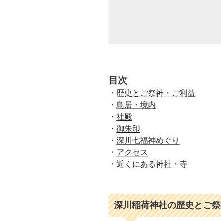
目次
・
歴史とご祭神・ご利益
・
鳥居・境内
・
社殿
・
御朱印
・
深川七福神めぐり
・
アクセス
・
近くにある神社・寺
深川稲荷神社の歴史とご祭