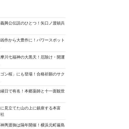
田義興公伝説のひとつ！矢口ノ渡頓兵
大凶作から大豊作に！パワースポット
社
多摩川七福神の大黒天！厄除け・開運
社
ラゴン桜」にも登場！合格祈願のサク
社
三縁日で有名！本郷薬師と十一面観世
山に見立てた山の上に鎮座する本富
神社
・神輿渡御は隔年開催！横浜元町厳島