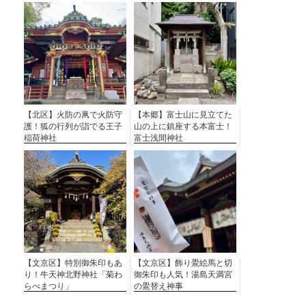
【北区】火防の凧で火防守
【本郷】富士山に見立てた
護！狐の行列が詣でる王子
山の上に鎮座する本富士！
稲荷神社
富士浅間神社
【文京区】特別御朱印もあ
【文京区】飾り鷽絵馬と切
り！牛天神北野神社「菊わ
御朱印も人気！湯島天満宮
らべまつり」
の鷽替え神事