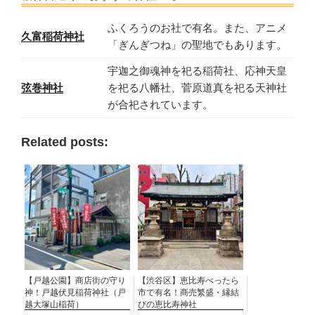
ふくろうのお社で有名。また、アニメ
久富稲荷神社
「ぎんぎつね」の聖地でもあります。
宇迦之御魂神を祀る稲荷社、応神天皇
弦巻神社
を祀る八幡社、菅原道真を祀る天神社
が合祀されています。
Related posts:
【戸越公園】商店街の守り
【渋谷区】恵比寿べったら
神！戸越伏見稲荷神社（戸
市で有名！商売繁盛・縁結
越大塚山稲荷）
びの恵比寿神社