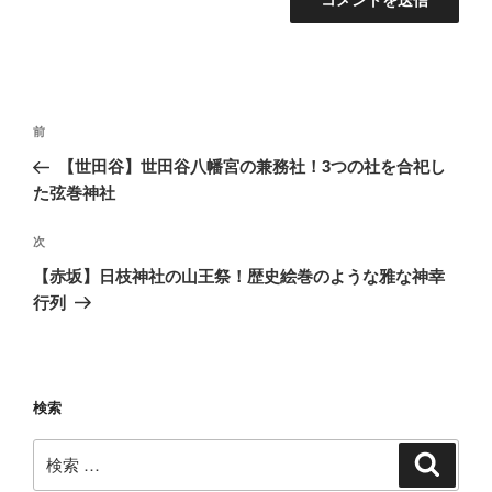
投
過
前
稿
去
【世田谷】世田谷八幡宮の兼務社！3つの社を合祀し
ナ
の
た弦巻神社
ビ
投
稿
ゲ
次
次
の
ー
【赤坂】日枝神社の山王祭！歴史絵巻のような雅な神幸
投
行列
シ
稿
ョ
ン
検索
検
検
索
索: