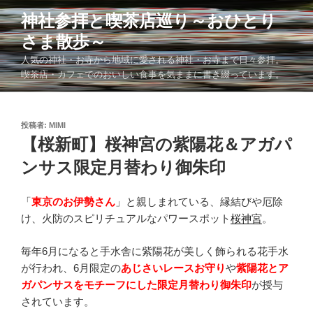
コ
神社参拝と喫茶店巡り～おひとり
ン
さま散歩～
テ
ン
人気の神社・お寺から地域に愛される神社・お寺まで日々参拝。
ツ
喫茶店・カフェでのおいしい食事を気ままに書き綴っています。
へ
ス
キ
投
投稿者:
MIMI
稿
【桜新町】桜神宮の紫陽花＆アガパ
ッ
日:
プ
ンサス限定月替わり御朱印
「
東京のお伊勢さん
」と親しまれている、縁結びや厄除
け、火防のスピリチュアルなパワースポット
桜神宮
。
毎年6月になると手水舎に紫陽花が美しく飾られる花手水
が行われ、6月限定の
あじさいレースお守り
や
紫陽花とア
ガパンサスをモチーフにした限定月替わり御朱印
が授与
されています。