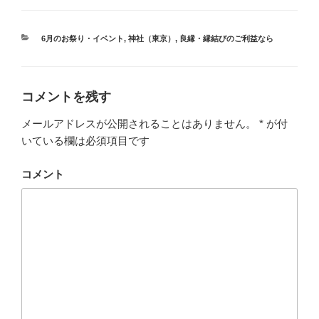
カ
6月のお祭り・イベント
,
神社（東京）
,
良縁・縁結びのご利益なら
テ
ゴ
リ
ー
コメントを残す
メールアドレスが公開されることはありません。
*
が付
いている欄は必須項目です
コメント