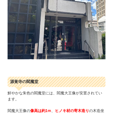
源覚寺の閻魔堂
鮮やかな朱色の閻魔堂には、閻魔大王像が安置されてい
ます。
閻魔大王像の
像高は約1ｍ
、
ヒノキ材の寄木造り
の木造坐