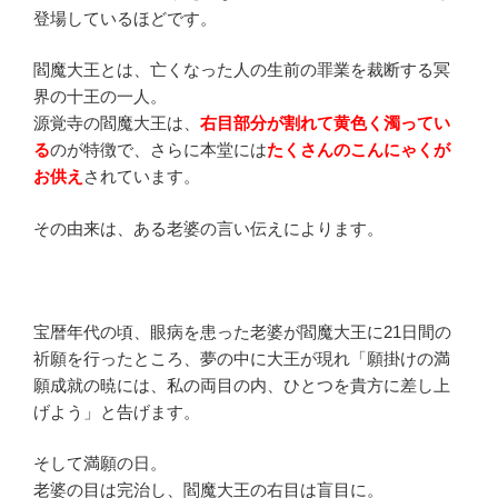
登場しているほどです。
閻魔大王とは、亡くなった人の生前の罪業を裁断する冥
界の十王の一人。
源覚寺の閻魔大王は、
右目部分が割れて黄色く濁ってい
る
のが特徴で、さらに本堂には
たくさんのこんにゃくが
お供え
されています。
その由来は、ある老婆の言い伝えによります。
宝暦年代の頃、眼病を患った老婆が閻魔大王に21日間の
祈願を行ったところ、夢の中に大王が現れ「願掛けの満
願成就の暁には、私の両目の内、ひとつを貴方に差し上
げよう」と告げます。
そして満願の日。
老婆の目は完治し、閻魔大王の右目は盲目に。