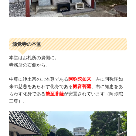
源覚寺の本堂
本堂はお札所の裏側に。
寺務所の右側から。
中尊に浄土宗のご本尊である
阿弥陀如来
、左に阿弥陀如
来の慈悲をあらわす化身である
観音菩薩
、右に知恵をあ
らわす化身である
勢至菩薩
が安置されています（阿弥陀
三尊）。