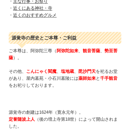
・
主な行事・お祭り
・
近くにある神社・寺
・
近くのおすすめグルメ
源覚寺の歴史とご本尊・ご利益
ご本尊は、阿弥陀三尊（
阿弥陀如来
、
観音菩薩
、
勢至菩
薩
）。
その他、
こんにゃく閻魔
、
塩地蔵
、
毘沙門天
を祀るお堂
があり、屋内墓苑・小石川墓陵には
薬師如来
と
千手観音
をお祀りしております。
源覚寺の創建は1624年（寛永元年）。
定誉随波上人
（後の増上寺第18世）によって開山されま
した。