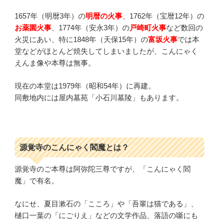
1657年（明暦3年）の
明暦の火事
、1762年（宝暦12年）の
お薬園火事
、1774年（安永3年）の
戸崎町火事
など数回の
火災にあい、特に1848年（天保15年）の
富坂火事
では本
堂などがほとんど焼失してしまいましたが、こんにゃく
えんま像や本尊は無事。
現在の本堂は1979年（昭和54年）に再建。
同敷地内には屋内墓苑「小石川墓陵」もあります。
源覚寺のこんにゃく閻魔とは？
源覚寺のご本尊は阿弥陀三尊ですが、「こんにゃく閻
魔」で有名。
なにせ、夏目漱石の「こころ」や「吾輩は猫である」、
樋口一葉の「にごりえ」などの文学作品、落語の噺にも