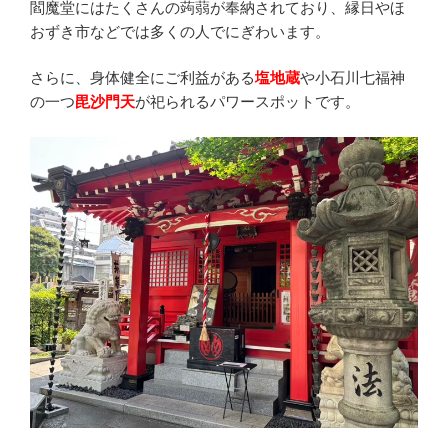
閻魔堂にはたくさんの蒟蒻が奉納されており、縁日やほ
おずき市などでは多くの人でにぎわいます。
さらに、身体健全にご利益がある
塩地蔵
や小石川七福神
の一つ
毘沙門天
が祀られるパワースポットです。