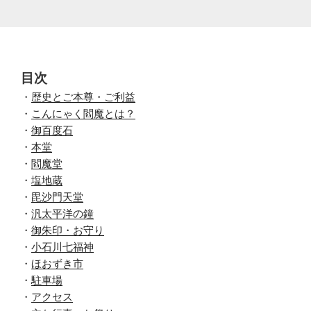
目次
・
歴史とご本尊・ご利益
・
こんにゃく閻魔とは？
・
御百度石
・
本堂
・
閻魔堂
・
塩地蔵
・
毘沙門天堂
・
汎太平洋の鐘
・
御朱印・お守り
・
小石川七福神
・
ほおずき市
・
駐車場
・
アクセス