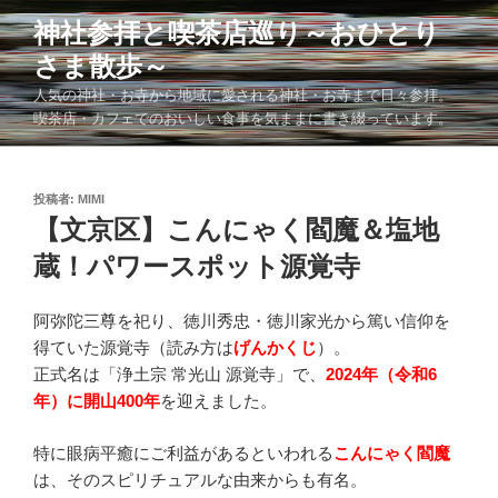
コ
神社参拝と喫茶店巡り～おひとり
ン
さま散歩～
テ
ン
人気の神社・お寺から地域に愛される神社・お寺まで日々参拝。
ツ
喫茶店・カフェでのおいしい食事を気ままに書き綴っています。
へ
ス
キ
投
投稿者:
MIMI
稿
【文京区】こんにゃく閻魔＆塩地
ッ
日:
プ
蔵！パワースポット源覚寺
阿弥陀三尊を祀り、徳川秀忠・徳川家光から篤い信仰を
得ていた源覚寺（読み方は
げんかくじ
）。
正式名は「浄土宗 常光山 源覚寺」で、
2024年（令和6
年）に開山400年
を迎えました。
特に眼病平癒にご利益があるといわれる
こんにゃく閻魔
は、そのスピリチュアルな由来からも有名。